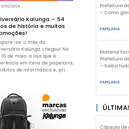
Prefeitura d
11/05/2026
– Como gara
iversário Kalunga – 54
os de história e muitas
PAPELARIA
romoções!
epare-se: o mês do
iversário Kalunga chegou! No
Material Esc
 16 de maio, a loja que é
Prefeitura d
ferência em itens de papelaria,
– Saiba tud
odutos de informática e, pri...
PAPELARIA
ÚLTIMA
Cápsula de 