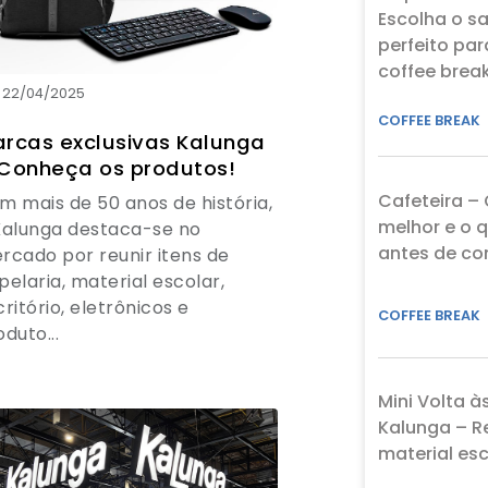
Escolha o s
perfeito par
coffee brea
22/04/2025
COFFEE BREAK
rcas exclusivas Kalunga
Conheça os produtos!
Cafeteira – 
m mais de 50 anos de história,
melhor e o 
Kalunga destaca-se no
antes de c
rcado por reunir itens de
pelaria, material escolar,
critório, eletrônicos e
COFFEE BREAK
duto...
Mini Volta à
Kalunga – R
material esc