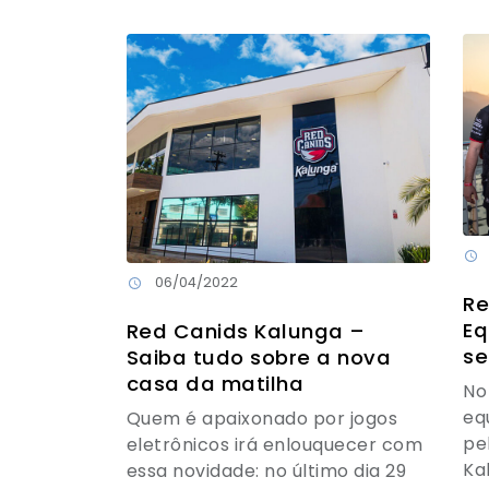
06/04/2022
Re
Eq
Red Canids Kalunga –
se
Saiba tudo sobre a nova
casa da matilha
No
eq
Quem é apaixonado por jogos
pe
eletrônicos irá enlouquecer com
Ka
essa novidade: no último dia 29