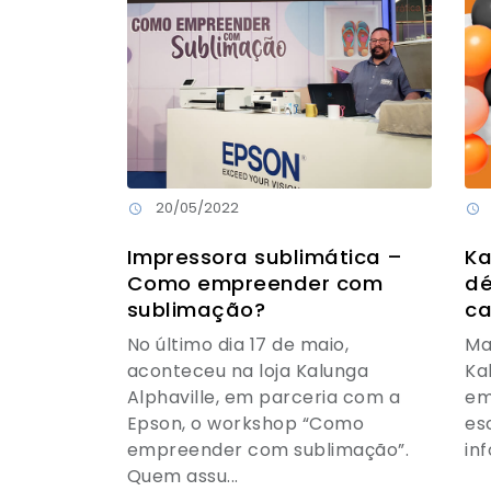
20/05/2022
Impressora sublimática –
Ka
Como empreender com
dé
sublimação?
ca
No último dia 17 de maio,
Ma
aconteceu na loja Kalunga
Ka
Alphaville, em parceria com a
em
Epson, o workshop “Como
es
empreender com sublimação”.
in
Quem assu...