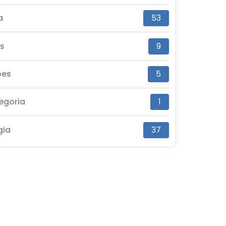
a
53
es
9
ões
5
egoria
1
gia
37