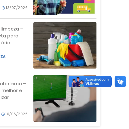
13/07/2026
 limpeza –
eta para
tório
EZA
al interna –
a melhor e
izar
10/06/2026