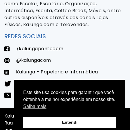
como Escolar, Escritório, Organização,
Informática, Escrita, Coffee Break, Móveis, entre
outras disponíveis através dos canais Lojas
Físicas, Kalunga.com e Televendas.
REDES SOCIAIS
/kalungapontocom
@kalungacom
Kalunga - Papelaria e Informática
@kalungacom
Este site usa cookies para garantir que você
/LojasKalunga
obtenha a melhor experiência em nosso site.
Saiba mais
Kalunga SA - CNPJ: 43.283.811/0001-50 - Endereço:
Rua da Mooca, 766 - São Paulo - SP - CEP: 03104-000
Entendi