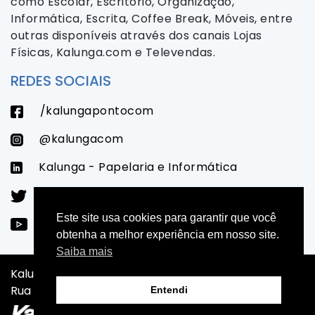
como Escolar, Escritório, Organização,
Informática, Escrita, Coffee Break, Móveis, entre
outras disponíveis através dos canais Lojas
Físicas, Kalunga.com e Televendas.
REDES SOCIAIS
/kalungapontocom
@kalungacom
Kalunga - Papelaria e Informática
@kalungacom
Este site usa cookies para garantir que você
/LojasKalunga
obtenha a melhor experiência em nosso site.
Saiba mais
Kalunga SA - CNPJ: 43.283.811/0001-50 - Endereço:
Rua da Mooca, 766 - São Paulo - SP - CEP: 03104-000
Entendi