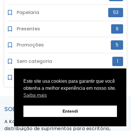
Papelaria
53
Presentes
9
Promoções
5
Sem categoria
1
Tecnologia
37
Este site usa cookies para garantir que você
obtenha a melhor experiência em nosso site.
Saiba mais
SOBRE A KALUNGA
Entendi
A Kalunga é a maior empresa brasileira na
distribuição de suprimentos para escritório,