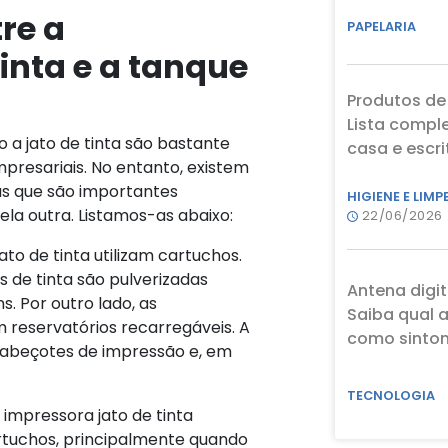
re a
PAPELARIA
inta e a tanque
Produtos de
Lista compl
 a jato de tinta são bastante
casa e escri
resariais. No entanto, existem
las que são importantes
HIGIENE E LIMP
la outra. Listamos-as abaixo:
22/06/2026
ato de tinta utilizam cartuchos.
 de tinta são pulverizadas
Antena digit
. Por outro lado, as
Saiba qual 
 reservatórios recarregáveis. A
como sinton
 cabeçotes de impressão e, em
TECNOLOGIA
impressora jato de tinta
tuchos, principalmente quando