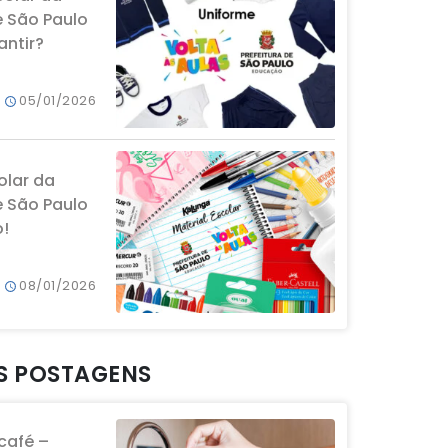
e São Paulo
ntir?
05/01/2026
olar da
e São Paulo
o!
08/01/2026
S POSTAGENS
café –