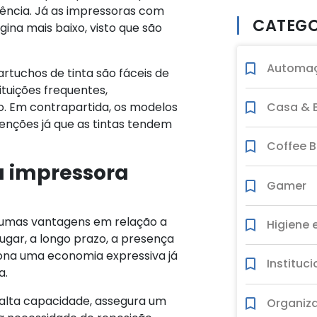
ncia. Já as impressoras com
CATEGO
ina mais baixo, visto que são
Automaç
cartuchos de tinta são fáceis de
ituições frequentes,
Casa & E
. Em contrapartida, os modelos
enções já que as tintas tendem
Coffee B
a impressora
Gamer
gumas vantagens em relação a
Higiene 
lugar, a longo prazo, a presença
iona uma economia expressiva já
Instituci
a.
 alta capacidade, assegura um
Organiz