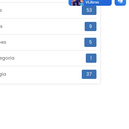
a
53
es
9
ões
5
egoria
1
gia
37