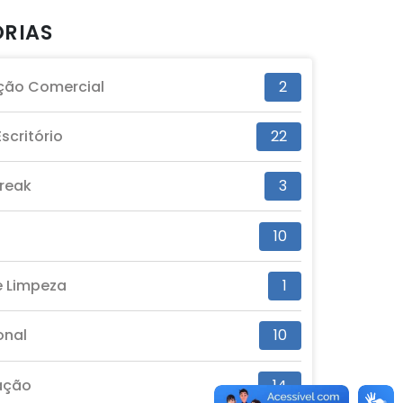
RIAS
ão Comercial
2
scritório
22
reak
3
10
e Limpeza
1
onal
10
ação
14