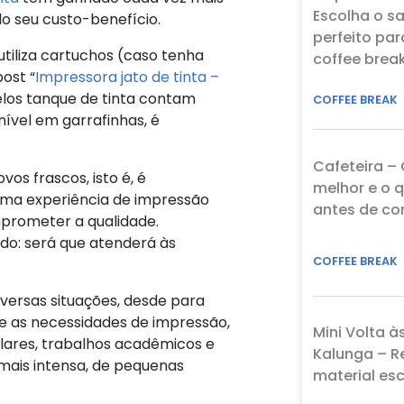
Escolha o s
o seu custo-benefício.
perfeito par
utiliza cartuchos (caso tenha
coffee brea
ost “
Impressora jato de tinta –
elos tanque de tinta contam
COFFEE BREAK
nível em garrafinhas, é
Cafeteira – 
os frascos, isto é, é
melhor e o 
uma experiência de impressão
antes de c
prometer a qualidade.
do: será que atenderá às
COFFEE BREAK
iversas situações, desde para
de as necessidades de impressão,
Mini Volta à
lares, trabalhos acadêmicos e
Kalunga – R
ais intensa, de pequenas
material esc