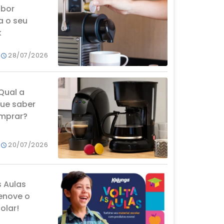
abor
a o seu
k
28/07/2026
Qual a
que saber
omprar?
20/07/2026
s Aulas
enove o
olar!