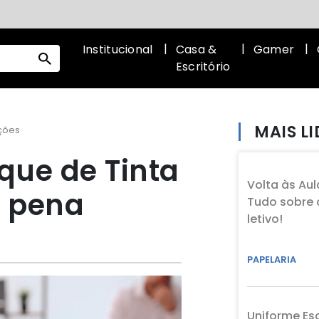
Institucional
Casa &
Gamer
Escritório
MAIS L
ações
que de Tinta
Volta às Aul
a pena
Tudo sobre 
letivo!
PAPELARIA
Uniforme Es