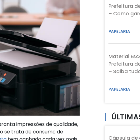
Prefeitura d
– Como gara
PAPELARIA
Material Esc
Prefeitura d
– Saiba tud
PAPELARIA
ÚLTIMA
ranta impressões de qualidade,
 se trata de consumo de
Cápsula de 
nta
tem ganhado cada vez mais