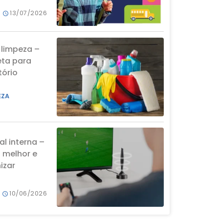
13/07/2026
 limpeza –
eta para
tório
EZA
al interna –
a melhor e
izar
10/06/2026